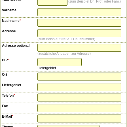
zum Beispiel Dr., Prof. oder Fam.
Vorname
Nachname
*
Adresse
zum Beispiel Straße + Hausnummer
Adresse optional
zusätzliche Angaben zur Adresse
PLZ
*
Liefergebiet
Ort
Liefergebiet
Telefon
*
Fax
E-Mail
*