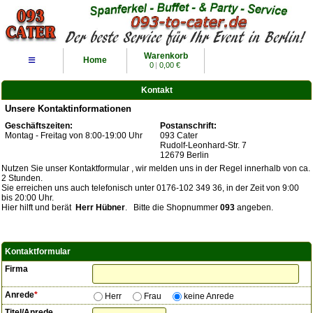
Warenkorb
≡
Home
0
|
0,00 €
Kontakt
Unsere Kontaktinformationen
Geschäftszeiten:
Postanschrift:
Montag - Freitag von 8:00-19:00 Uhr
093 Cater
Rudolf-Leonhard-Str. 7
12679 Berlin
Nutzen Sie unser Kontaktformular , wir melden uns in der Regel innerhalb von ca.
2 Stunden.
Sie erreichen uns auch telefonisch unter 0176-102 349 36, in der Zeit von 9:00
bis 20:00 Uhr.
Hier hilft und berät
Herr Hübner
. Bitte die Shopnummer
093
angeben.
Kontaktformular
Firma
Anrede
*
Herr
Frau
keine Anrede
Titel/Anrede