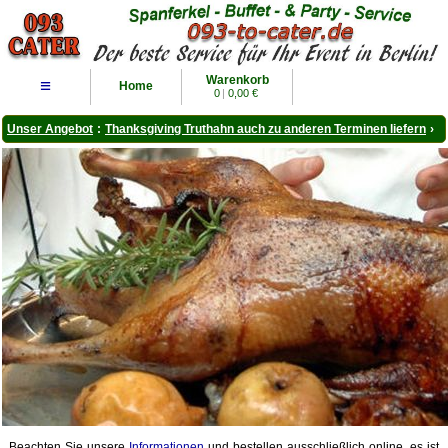
Warenkorb
≡
Home
0
|
0,00 €
Unser Angebot
:
Thanksgiving Truthahn auch zu anderen Terminen liefern
›
Beachten Sie unsere
Informationen
und bestellen ausschließlich online, es ist